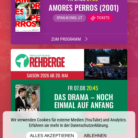
AMORES PERROS (2001)
SPAN.M.ENGL.UT
TICKETS
ZUM PROGRAMM
SAISON 2026 AB 20. MAI
FR
07.08
20:45
DAS DRAMA – NOCH
EINMAL AUF ANFANG
DT. FASSUNG
TICKETS
Wir verwenden Cookies für externe Medien (YouTube) und Analytics.
Erfahren sie mehr in der
Datenschutzerklärung
.
ZUM PROGRAMM
ALLES AKZEPTIEREN
ABLEHNEN