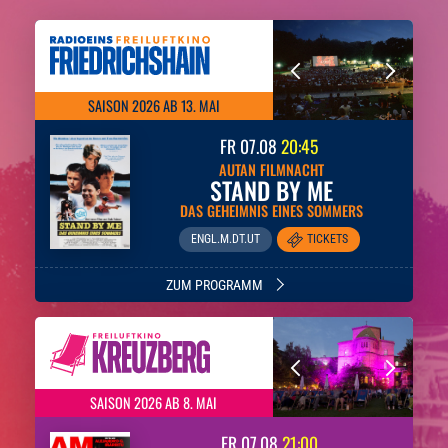
FREILUFTKINO BERLIN
SAISON 2026 AB 13. MAI
FR
07.08
20:45
AUTAN FILMNACHT
STAND BY ME
DAS GEHEIMNIS EINES SOMMERS
ENGL.M.DT.UT
TICKETS
ZUM PROGRAMM
SAISON 2026 AB 8. MAI
FR
07.08
21:00